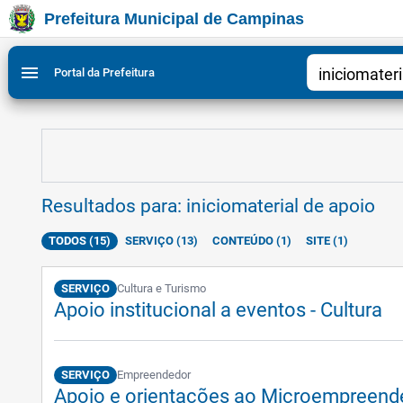
Prefeitura Municipal de Campinas
Ir para conteudo
Ir para menu do site da Prefeitura de Campinas
Ligar/Desligar contraste visual de tela para acessibili
Ir para o menu do site Doenças de Transmissão Respir
1
2
menu
Portal da Prefeitura
Resultados para: iniciomaterial de apoio
TODOS (15)
SERVIÇO (13)
CONTEÚDO (1)
SITE (1)
SERVIÇO
Cultura e Turismo
Apoio institucional a eventos - Cultura
SERVIÇO
Empreendedor
Apoio e orientações ao Microempreended