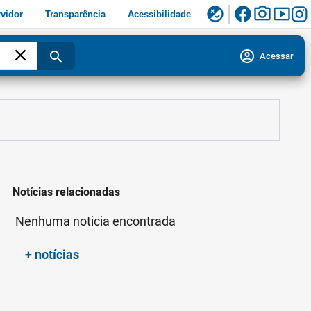
facebook
photo_camera
smart_display
flaky
vidor
Transparência
Acessibilidade
close
account_circle
search
Acessar
Notícias relacionadas
Nenhuma noticia encontrada
+ notícias