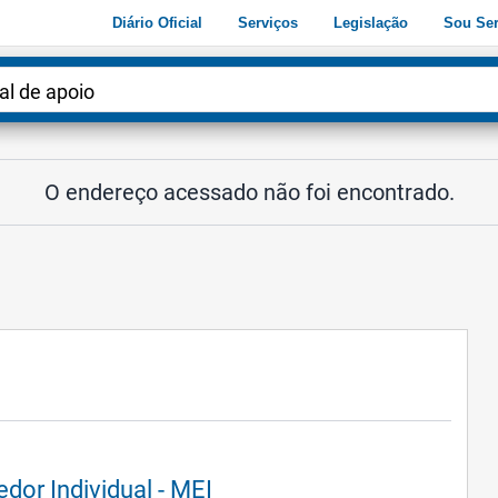
Diário Oficial
Serviços
Legislação
Sou Ser
dade
atória
3
4
O endereço acessado não foi encontrado.
or Individual - MEI