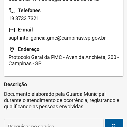
call
Telefones
19 3733 7321
email
E-mail
supt.inteligencia.gmc@campinas.sp.gov.br
location_on
Endereço
Protocolo Geral da PMC - Avenida Anchieta, 200 -
Campinas - SP
Descrição
Documento elaborado pela Guarda Municipal
durante o atendimento de ocorrência, registrando e
qualificando as pessoas envolvidas.
search
Pesquisar no serviço