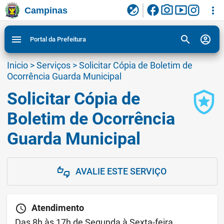
facebook
photo_camera
smart_display
flaky
more_vert
Campinas
Ligar/Desligar contraste visual de tela para
Ir para conteudo
Ir para menu do site da Prefeitura de Campinas
1
2
3
acessibilidade
search
account_circle
menu
Portal da Prefeitura
Inicio
>
Serviços
>
Solicitar Cópia de Boletim de
Ocorrência Guarda Municipal
Solicitar Cópia de
local_police
Boletim de Ocorrência
Guarda Municipal
AVALIE ESTE SERVIÇO
thumbs_up_down
schedule
Atendimento
Das 8h às 17h de Segunda à Sexta-feira.