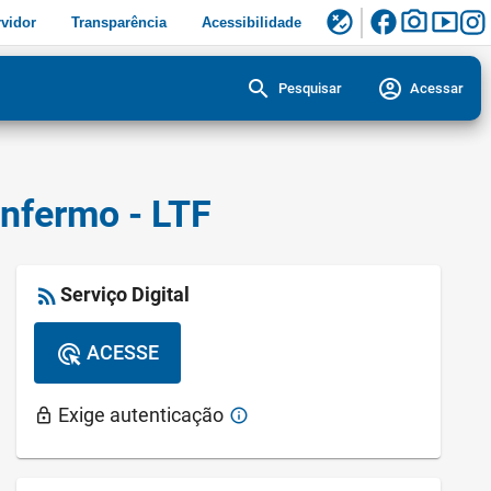
facebook
photo_camera
smart_display
flaky
vidor
Transparência
Acessibilidade
search
account_circle
Pesquisar
Acessar
nfermo - LTF
rss_feed
Serviço Digital
ACESSE
ads_click
Exige autenticação
lock
info