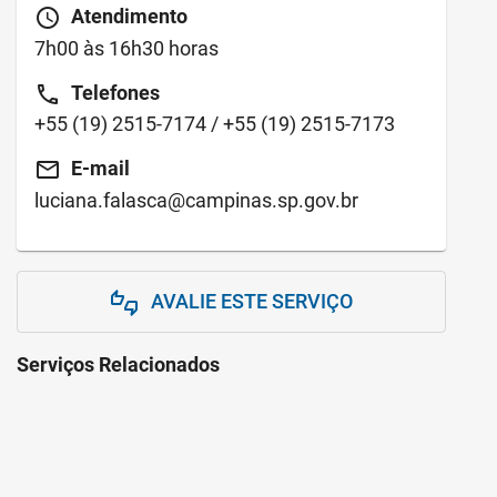
schedule
Atendimento
7h00 às 16h30 horas
call
Telefones
+55
(19) 2515-7174
/ +55
(19) 2515-7173
email
E-mail
luciana.falasca@campinas.sp.gov.br
AVALIE ESTE SERVIÇO
thumbs_up_down
Serviços Relacionados