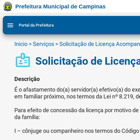
Prefeitura Municipal de Campinas
Ir para conteudo
Ir para menu do site da Prefeitura de Campinas
Ligar/Desligar contraste visual de tela para acessibili
1
2
menu
Portal da Prefeitura
Inicio
>
Serviços
>
Solicitação de Licença Acompan
badge
Solicitação de Licen
Descrição
É o afastamento do(a) servidor(a) efetivo(a) do ex
em familiar próximo, nos termos da Lei nº 8.219, 
Para efeito de concessão da licença por motivo d
da família:
I – cônjuge ou companheiro nos termos do Código C