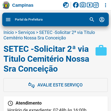
facebook
photo_camera
smart_display
flaky
more_vert
Campinas
Ligar/Desligar contraste visual de tela para
Ir para conteudo
Ir para menu do site da Prefeitura de Campinas
1
2
3
acessibilidade
search
account_circle
menu
Portal da Prefeitura
Inicio
>
Serviços
>
SETEC -Solicitar 2ª via Titulo
Cemitério Nossa Sra Conceição
SETEC -Solicitar 2ª via
work
Titulo Cemitério Nossa
Sra Conceição
AVALIE ESTE SERVIÇO
thumbs_up_down
schedule
Atendimento
Horário de expediente: 07:48h às 16:00h