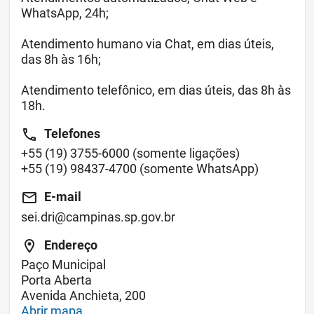
WhatsApp, 24h;
Atendimento humano via Chat, em dias úteis,
das 8h às 16h;
Atendimento telefônico, em dias úteis, das 8h às
18h.
call
Telefones
+55
(19) 3755-6000
(somente ligações)
+55
(19) 98437-4700
(somente WhatsApp)
email
E-mail
sei.dri@campinas.sp.gov.br
location_on
Endereço
Paço Municipal
Porta Aberta
Avenida Anchieta, 200
Abrir mapa