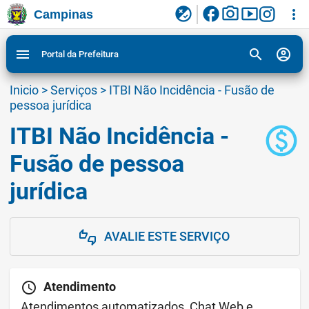
facebook
photo_camera
smart_display
flaky
more_vert
Campinas
Ligar/Desligar contraste visual de tela para
Ir para conteudo
Ir para menu do site da Prefeitura de Campinas
1
2
3
acessibilidade
search
account_circle
menu
Portal da Prefeitura
Inicio
>
Serviços
>
ITBI Não Incidência - Fusão de
pessoa jurídica
ITBI Não Incidência -
paid
Fusão de pessoa
jurídica
AVALIE ESTE SERVIÇO
thumbs_up_down
schedule
Atendimento
Atendimentos automatizados, Chat Web e