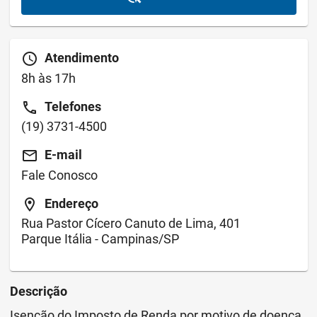
schedule
Atendimento
8h às 17h
call
Telefones
(19) 3731-4500
email
E-mail
Fale Conosco
location_on
Endereço
Rua Pastor Cícero Canuto de Lima, 401
Parque Itália - Campinas/SP
Descrição
Isenção do Imposto de Renda por motivo de doença