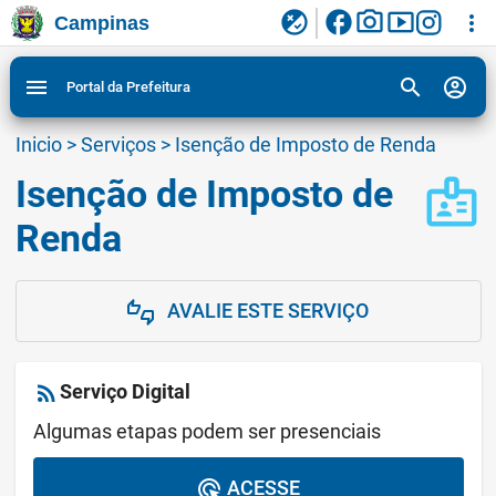
facebook
photo_camera
smart_display
flaky
more_vert
Campinas
Ligar/Desligar contraste visual de tela para
Ir para conteudo
Ir para menu do site da Prefeitura de Campinas
1
2
3
acessibilidade
search
account_circle
menu
Portal da Prefeitura
Inicio
>
Serviços
>
Isenção de Imposto de Renda
Isenção de Imposto de
badge
Renda
AVALIE ESTE SERVIÇO
thumbs_up_down
rss_feed
Serviço Digital
Algumas etapas podem ser presenciais
ACESSE
ads_click