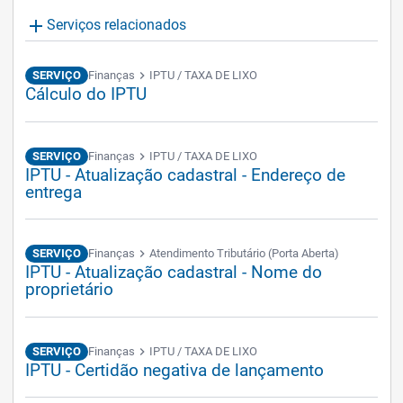
add
Serviços relacionados
SERVIÇO
Finanças
chevron_right
IPTU / TAXA DE LIXO
Cálculo do IPTU
SERVIÇO
Finanças
chevron_right
IPTU / TAXA DE LIXO
IPTU - Atualização cadastral - Endereço de
entrega
SERVIÇO
Finanças
chevron_right
Atendimento Tributário (Porta Aberta)
IPTU - Atualização cadastral - Nome do
proprietário
SERVIÇO
Finanças
chevron_right
IPTU / TAXA DE LIXO
IPTU - Certidão negativa de lançamento