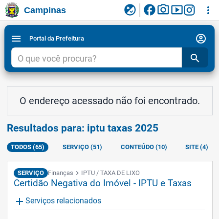
facebook
photo_camera
smart_display
flaky
more_vert
Campinas
Ligar/Desligar contraste visual de tela para
Ir para conteudo
Ir para menu do site da Prefeitura de Campinas
1
2
3
acessibilidade
account_circle
menu
Portal da Prefeitura
search
O endereço acessado não foi encontrado.
Resultados para: iptu taxas 2025
TODOS (65)
SERVIÇO (51)
CONTEÚDO (10)
SITE (4)
SERVIÇO
Finanças
chevron_right
IPTU / TAXA DE LIXO
Certidão Negativa do Imóvel - IPTU e Taxas
add
Serviços relacionados