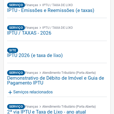
SERVIÇO
Finanças
chevron_right
IPTU / TAXA DE LIXO
IPTU - Emissões e Reemissões (e taxas)
SERVIÇO
Finanças
chevron_right
IPTU / TAXA DE LIXO
IPTU / TAXAS - 2026
SITE
IPTU 2026 (e taxa de lixo)
SERVIÇO
Finanças
chevron_right
Atendimento Tributário (Porta Aberta)
Demonstrativo de Débito de Imóvel e Guia de
Pagamento IPTU
add
Serviços relacionados
SERVIÇO
Finanças
chevron_right
Atendimento Tributário (Porta Aberta)
2ª via IPTU e Taxa de Lixo - ano atual