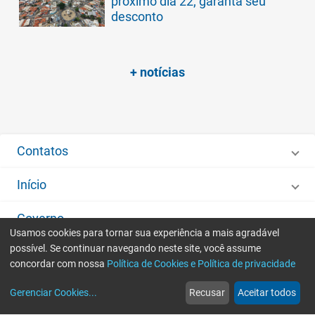
próximo dia 22; garanta seu
desconto
+ notícias
Contatos
Início
Governo
Usamos cookies para tornar sua experiência a mais agradável
possível. Se continuar navegando neste site, você assume
Desenvolvido por
IMA - Informática de Municípios Associados
concordar com nossa
Política de Cookies e Política de privacidade
home
build_circle
event
web
more_horiz
Gerenciar Cookies
...
Recusar
Aceitar todos
Início
Serviços
Eventos
Notícias
Mais