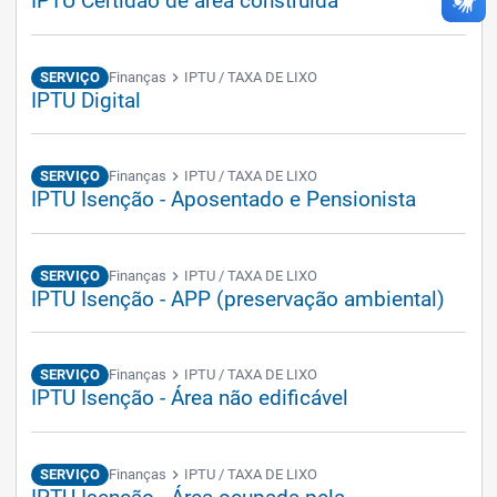
IPTU Certidão de área construída
SERVIÇO
Finanças
chevron_right
IPTU / TAXA DE LIXO
IPTU Digital
SERVIÇO
Finanças
chevron_right
IPTU / TAXA DE LIXO
IPTU Isenção - Aposentado e Pensionista
SERVIÇO
Finanças
chevron_right
IPTU / TAXA DE LIXO
IPTU Isenção - APP (preservação ambiental)
SERVIÇO
Finanças
chevron_right
IPTU / TAXA DE LIXO
IPTU Isenção - Área não edificável
SERVIÇO
Finanças
chevron_right
IPTU / TAXA DE LIXO