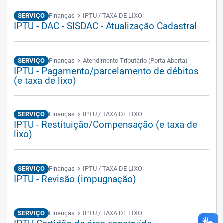
SERVIÇO
Finanças
chevron_right
IPTU / TAXA DE LIXO
IPTU - DAC - SISDAC - Atualização Cadastral
SERVIÇO
Finanças
chevron_right
Atendimento Tributário (Porta Aberta)
IPTU - Pagamento/parcelamento de débitos
(e taxa de lixo)
SERVIÇO
Finanças
chevron_right
IPTU / TAXA DE LIXO
IPTU - Restituição/Compensação (e taxa de
lixo)
SERVIÇO
Finanças
chevron_right
IPTU / TAXA DE LIXO
IPTU - Revisão (impugnação)
SERVIÇO
Finanças
chevron_right
IPTU / TAXA DE LIXO