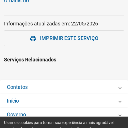
Urbanismo
Informações atualizadas em:
22/05/2026
IMPRIMIR ESTE SERVIÇO
print
Serviços Relacionados
Contatos
Início
Governo
Usamos cookies para tornar sua experiência a mais agradável