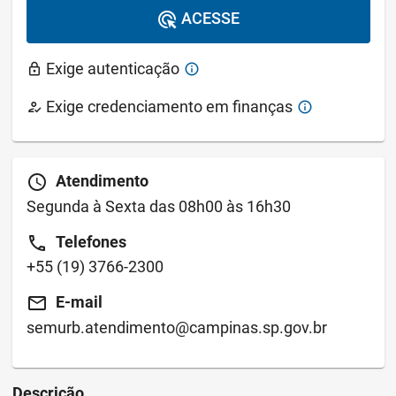
ACESSE
ads_click
Exige autenticação
lock
info
Exige credenciamento em finanças
how_to_reg
info
schedule
Atendimento
Segunda à Sexta das 08h00 às 16h30
call
Telefones
+55
(19) 3766-2300
email
E-mail
semurb.atendimento@campinas.sp.gov.br
Descrição