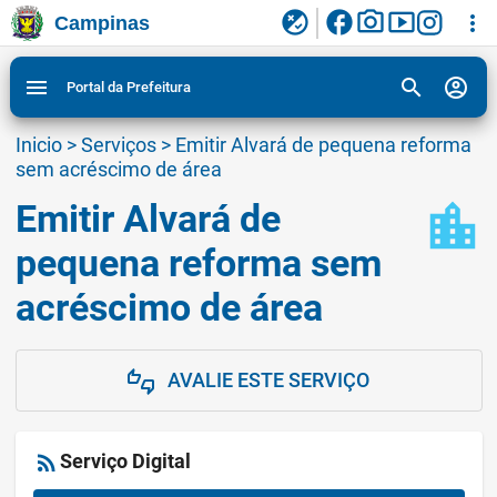
facebook
photo_camera
smart_display
flaky
more_vert
Campinas
Ligar/Desligar contraste visual de tela para
Ir para conteudo
Ir para menu do site da Prefeitura de Campinas
1
2
3
acessibilidade
search
account_circle
menu
Portal da Prefeitura
Inicio
>
Serviços
>
Emitir Alvará de pequena reforma
sem acréscimo de área
Emitir Alvará de
location_city
pequena reforma sem
acréscimo de área
AVALIE ESTE SERVIÇO
thumbs_up_down
rss_feed
Serviço Digital