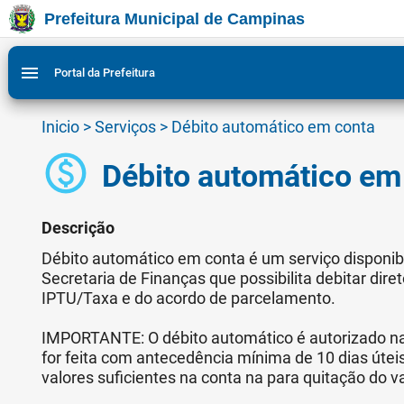
Prefeitura Municipal de Campinas
Ir para conteudo
Ir para menu do site da Prefeitura de Campinas
Ligar/Desligar contraste visual de tela para acessibili
1
2
menu
Portal da Prefeitura
Inicio
>
Serviços
>
Débito automático em conta
paid
Débito automático em
Descrição
Débito automático em conta é um serviço disponibi
Secretaria de Finanças que possibilita debitar dire
IPTU/Taxa e do acordo de parcelamento.
IMPORTANTE: O débito automático é autorizado na i
for feita com antecedência mínima de 10 dias útei
valores suficientes na conta na para quitação do va