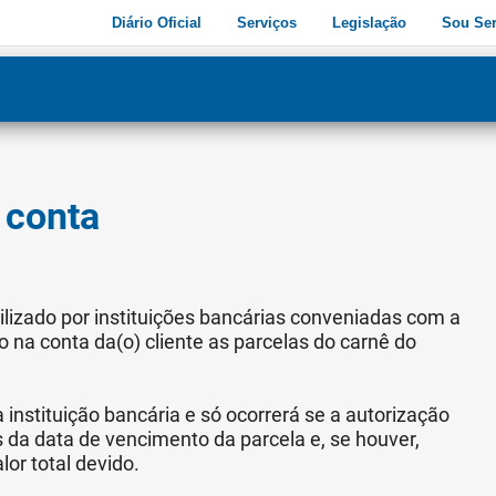
Diário Oficial
Serviços
Legislação
Sou Ser
dade
3
 conta
lizado por instituições bancárias conveniadas com a
to na conta da(o) cliente as parcelas do carnê do
nstituição bancária e só ocorrerá se a autorização
s da data de vencimento da parcela e, se houver,
lor total devido.