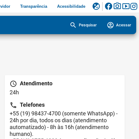
facebook
photo_camera
smart_display
flaky
vidor
Transparência
Acessibilidade
search
account_circle
Pesquisar
Acessar
schedule
Atendimento
24h
call
Telefones
+55
(19) 98437-4700
(somente WhatsApp) -
24h por dia, todos os dias (atendimento
automatizado) - 8h às 16h (atendimento
humano).