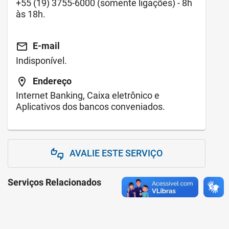
+55
(19) 3755-6000
(somente ligações) - 8h
às 18h.
email
E-mail
Indisponível.
location_on
Endereço
Internet Banking, Caixa eletrônico e
Aplicativos dos bancos conveniados.
AVALIE ESTE SERVIÇO
thumbs_up_down
Serviços Relacionados