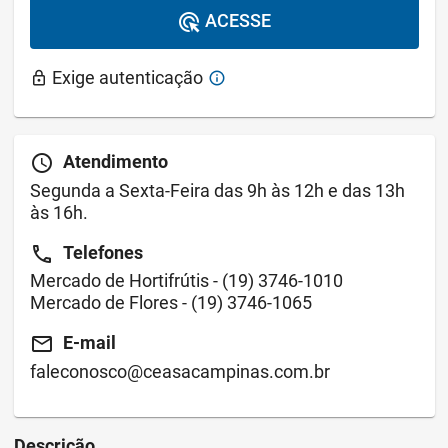
ACESSE
ads_click
Exige autenticação
lock
info
schedule
Atendimento
Segunda a Sexta-Feira das 9h às 12h e das 13h
às 16h.
call
Telefones
Mercado de Hortifrútis -
(19) 3746-1010
Mercado de Flores -
(19) 3746-1065
email
E-mail
faleconosco@ceasacampinas.com.br
Descrição