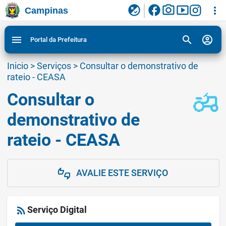
facebook
photo_camera
smart_display
flaky
more_vert
Campinas
Ligar/Desligar contraste visual de tela para
Ir para conteudo
Ir para menu do site da Prefeitura de Campinas
1
2
3
acessibilidade
search
account_circle
menu
Portal da Prefeitura
Inicio
>
Serviços
>
Consultar o demonstrativo de
rateio - CEASA
Consultar o
agriculture
demonstrativo de
rateio - CEASA
AVALIE ESTE SERVIÇO
thumbs_up_down
rss_feed
Serviço Digital