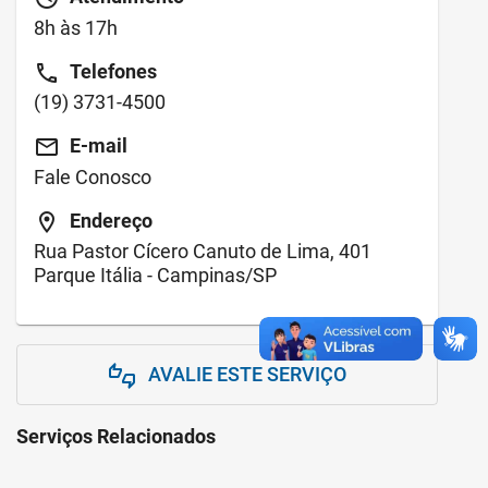
8h às 17h
call
Telefones
(19) 3731-4500
email
E-mail
Fale Conosco
location_on
Endereço
Rua Pastor Cícero Canuto de Lima, 401
Parque Itália - Campinas/SP
AVALIE ESTE SERVIÇO
thumbs_up_down
Serviços Relacionados