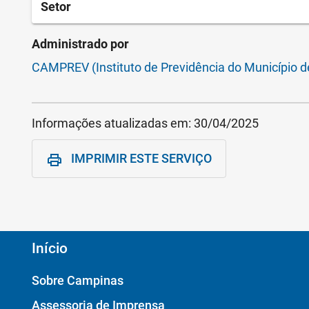
Setor
Administrado por
CAMPREV (Instituto de Previdência do Município 
Informações atualizadas em:
30/04/2025
IMPRIMIR ESTE SERVIÇO
print
Início
Sobre Campinas
Assessoria de Imprensa