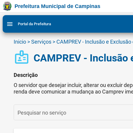
Prefeitura Municipal de Campinas
Ir para conteudo
Ir para menu do site da Prefeitura de Campinas
Ligar/Desligar contraste visual de tela para acessibili
1
2
menu
Portal da Prefeitura
Inicio
>
Serviços
>
CAMPREV - Inclusão e Exclusão
badge
CAMPREV - Inclusão e
Descrição
O servidor que desejar incluir, alterar ou excluir d
renda deve comunicar a mudança ao Camprev im
Pesquisar no serviço