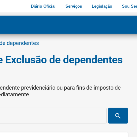
Diário Oficial
Serviços
Legislação
Sou Ser
dade
3
 de dependentes
 Exclusão de dependentes
ependente previdenciário ou para fins de imposto de
ediatamente
search