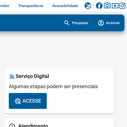
facebook
photo_camera
smart_display
flaky
vidor
Transparência
Acessibilidade
search
account_circle
Pesquisar
Acessar
rss_feed
Serviço Digital
Algumas etapas podem ser presenciais
ACESSE
ads_click
schedule
Atendimento