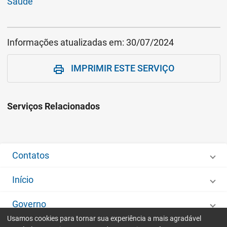
Saúde
Informações atualizadas em:
30/07/2024
IMPRIMIR ESTE SERVIÇO
print
Serviços Relacionados
Contatos
Início
Governo
Usamos cookies para tornar sua experiência a mais agradável