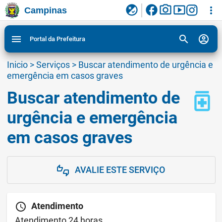
facebook
photo_camera
smart_display
flaky
more_vert
Campinas
Ligar/Desligar contraste visual de tela para
Ir para conteudo
Ir para menu do site da Prefeitura de Campinas
1
2
3
acessibilidade
search
account_circle
menu
Portal da Prefeitura
Inicio
>
Serviços
>
Buscar atendimento de urgência e
emergência em casos graves
Buscar atendimento de
medication
urgência e emergência
em casos graves
AVALIE ESTE SERVIÇO
thumbs_up_down
schedule
Atendimento
Atendimento 24 horas.