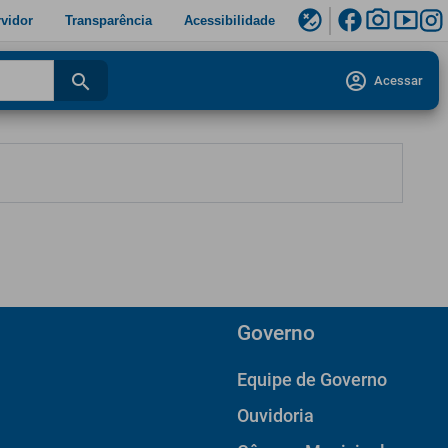
facebook
photo_camera
smart_display
flaky
vidor
Transparência
Acessibilidade
account_circle
search
Acessar
Governo
Equipe de Governo
Ouvidoria