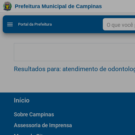
Prefeitura Municipal de Campinas
Ir para conteudo
Ir para menu do site da Prefeitura de Campinas
Ligar/Desligar contraste visual de tela para acessibili
1
2
menu
Portal da Prefeitura
Resultados para: atendimento de odontolog
Início
Sobre Campinas
Assessoria de Imprensa