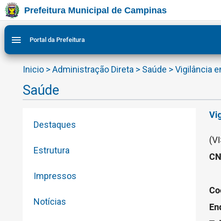
Prefeitura Municipal de Campinas
Ir para conteudo
Ir para menu do site da Prefeitura de Campinas
Ligar/Desligar contraste visual de tela para acessibilid
1
2
menu
Portal da Prefeitura
Inicio
>
Administração Direta
>
Saúde
>
Vigilância 
Saúde
Vi
Destaques
(VI
Estrutura
CN
Impressos
Co
Notícias
En