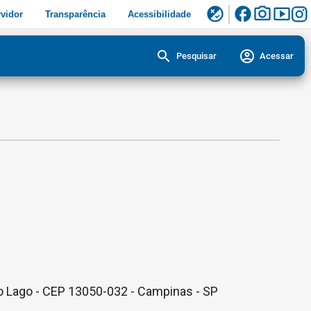
facebook
photo_camera
smart_display
flaky
vidor
Transparência
Acessibilidade
search
account_circle
Pesquisar
Acessar
 do Lago - CEP 13050-032 - Campinas - SP