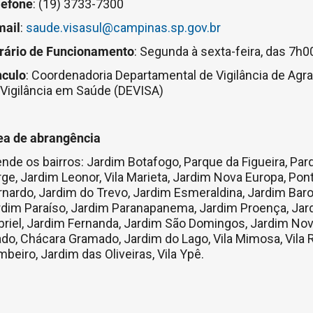
lefone
: (19) 3733-7300
mail
:
saude.visasul@campinas.sp.gov.br
rário de Funcionamento
: Segunda à sexta-feira, das 7h
nculo
: Coordenadoria Departamental de Vigilância de Ag
 Vigilância em Saúde (DEVISA)
ea de abrangência
nde os bairros: Jardim Botafogo, Parque da Figueira, Parque 
ge, Jardim Leonor, Vila Marieta, Jardim Nova Europa, Pon
rnardo, Jardim do Trevo, Jardim Esmeraldina, Jardim Bar
rdim Paraíso, Jardim Paranapanema, Jardim Proença, Jard
briel, Jardim Fernanda, Jardim São Domingos, Jardim No
do, Chácara Gramado, Jardim do Lago, Vila Mimosa, Vila 
beiro, Jardim das Oliveiras, Vila Ypê.