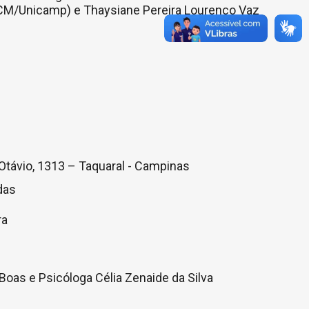
CM/Unicamp) e Thaysiane Pereira Lourenço Vaz
 Otávio, 1313 – Taquaral - Campinas
das
ra
 Boas e Psicóloga Célia Zenaide da Silva