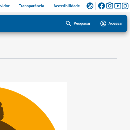
facebook
photo_camera
smart_display
flaky
vidor
Transparência
Acessibilidade
search
account_circle
Pesquisar
Acessar