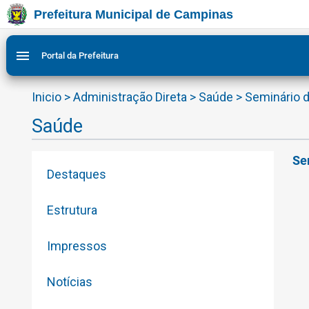
Prefeitura Municipal de Campinas
Ir para conteudo
Ir para menu do site da Prefeitura de Campinas
Ligar/Desligar contraste visual de tela para acessibilid
1
2
menu
Portal da Prefeitura
Inicio
>
Administração Direta
>
Saúde
>
Seminário 
Saúde
Se
Destaques
Estrutura
Impressos
Notícias