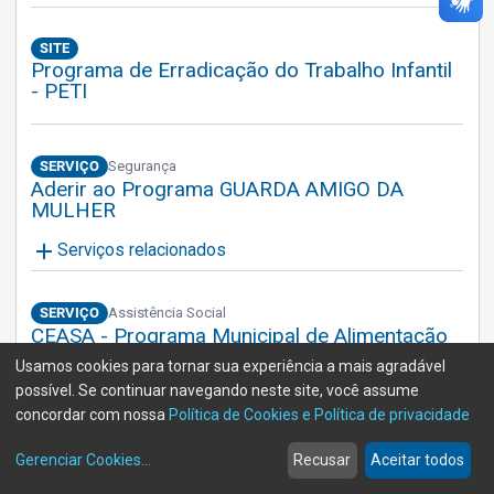
SITE
Programa de Erradicação do Trabalho Infantil
- PETI
SERVIÇO
Segurança
Aderir ao Programa GUARDA AMIGO DA
MULHER
add
Serviços relacionados
SERVIÇO
Assistência Social
CEASA - Programa Municipal de Alimentação
Usamos cookies para tornar sua experiência a mais agradável
add
Serviços relacionados
possível. Se continuar navegando neste site, você assume
concordar com nossa
Política de Cookies e Política de privacidade
SERVIÇO
Empreendedor
home
build_circle
event
web
more_horiz
Exporta Campinas - Programa de Qualificação
Gerenciar Cookies
...
Recusar
Aceitar todos
Início
Serviços
Eventos
Notícias
Mais
para Exportação