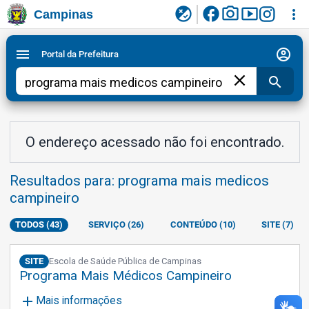
facebook
photo_camera
smart_display
flaky
more_vert
Campinas
Ligar/Desligar contraste visual de tela para
Ir para conteudo
Ir para menu do site da Prefeitura de Campinas
1
2
3
acessibilidade
account_circle
menu
Portal da Prefeitura
close
search
O endereço acessado não foi encontrado.
Resultados para: programa mais medicos
campineiro
TODOS (43)
SERVIÇO (26)
CONTEÚDO (10)
SITE (7)
SITE
Escola de Saúde Pública de Campinas
Programa Mais Médicos Campineiro
add
Mais informações