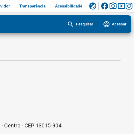
facebook
photo_camera
smart_display
flaky
vidor
Transparência
Acessibilidade
search
account_circle
Pesquisar
Acessar
l - Centro - CEP 13015-904