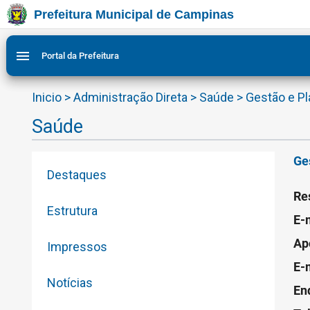
Prefeitura Municipal de Campinas
Ir para conteudo
Ir para menu do site da Prefeitura de Campinas
Ligar/Desligar contraste visual de tela para acessibilid
1
2
menu
Portal da Prefeitura
Inicio
>
Administração Direta
>
Saúde
>
Gestão e P
Saúde
Ge
Destaques
Re
Estrutura
E-
Ap
Impressos
E-
Notícias
En