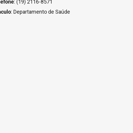
lefone
: (19) 2116-8571
nculo
: Departamento de Saúde