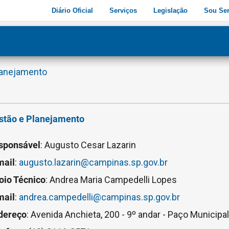
Diário Oficial
Serviços
Legislação
Sou Ser
ade
3
lanejamento
stão e Planejamento
sponsável
: Augusto Cesar Lazarin
mail
:
augusto.lazarin@campinas.sp.gov.br
oio Técnico
: Andrea Maria Campedelli Lopes
mail
:
andrea.campedelli@campinas.sp.gov.br
dereço
: Avenida Anchieta, 200 - 9º andar - Paço Municipa