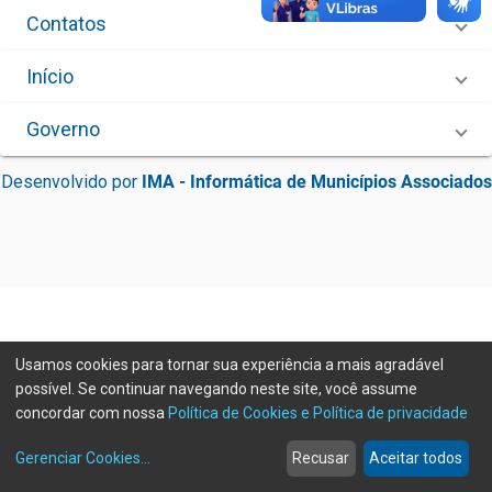
Contatos
Início
Governo
Desenvolvido por
IMA - Informática de Municípios Associados
Usamos cookies para tornar sua experiência a mais agradável
possível. Se continuar navegando neste site, você assume
Olá! Posso te ajudar?
concordar com nossa
Política de Cookies e Política de privacidade
home
build_circle
event
web
more_horiz
Erro ao enviar informações, por favor tente novamente
Gerenciar Cookies
...
Recusar
Aceitar todos
Início
Serviços
Eventos
Notícias
Mais