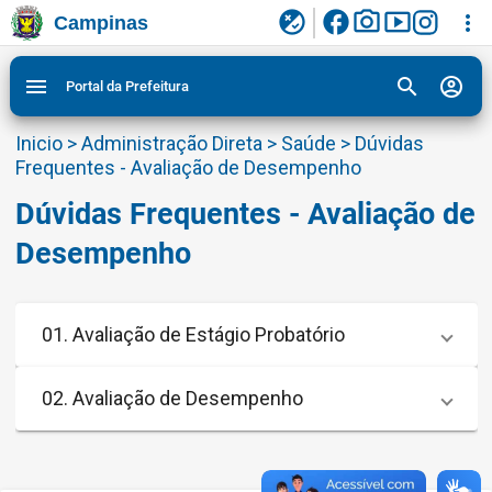
facebook
photo_camera
smart_display
flaky
more_vert
Campinas
Ligar/Desligar contraste visual de tela para
Ir para conteudo
Ir para menu do site da Prefeitura de Campinas
1
2
3
acessibilidade
search
account_circle
menu
Portal da Prefeitura
Inicio
>
Administração Direta
>
Saúde
>
Dúvidas
Frequentes - Avaliação de Desempenho
Dúvidas Frequentes - Avaliação de
Desempenho
01. Avaliação de Estágio Probatório
02. Avaliação de Desempenho