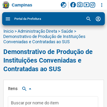
facebook
photo_camera
smart_display
flaky
more_vert
Campinas
Ligar/Desligar contraste visual de tela para
Ir para conteudo
Ir para menu do site da Prefeitura de Campinas
1
2
3
acessibilidade
search
account_circle
menu
Portal da Prefeitura
Inicio
>
Administração Direta
>
Saúde
>
Demonstrativo de Produção de Instituições
Conveniadas e Contratadas ao SUS
Demonstrativo de Produção de
Instituições Conveniadas e
Contratadas ao SUS
Itens
search
arrow_drop_up
Buscar por nome do item