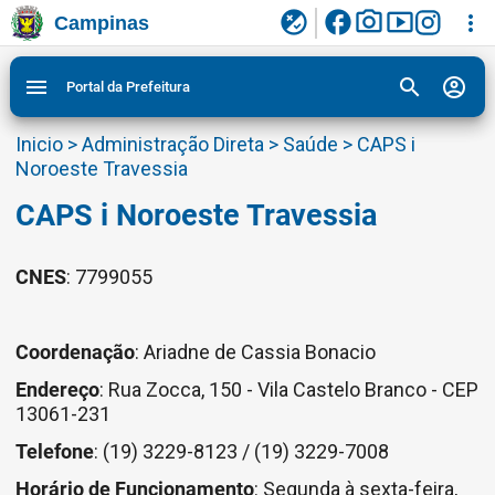
facebook
photo_camera
smart_display
flaky
more_vert
Campinas
Ligar/Desligar contraste visual de tela para
Ir para conteudo
Ir para menu do site da Prefeitura de Campinas
1
2
3
acessibilidade
search
account_circle
menu
Portal da Prefeitura
Inicio
>
Administração Direta
>
Saúde
>
CAPS i
Noroeste Travessia
CAPS i Noroeste Travessia
CNES
: 7799055
Coordenação
: Ariadne de Cassia Bonacio
Endereço
: Rua Zocca, 150 - Vila Castelo Branco - CEP
13061-231
Telefone
: (19) 3229-8123 / (19) 3229-7008
Horário de Funcionamento
: Segunda à sexta-feira,