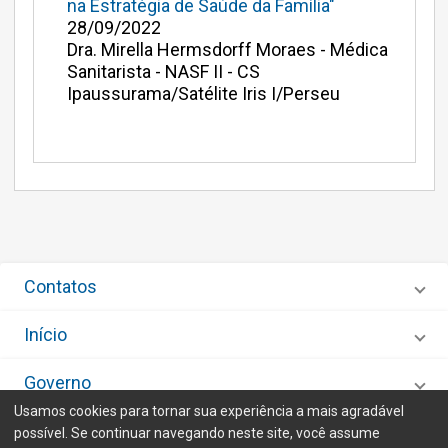
na Estratégia de Saúde da Família"
28/09/2022
Dra. Mirella Hermsdorff Moraes - Médica
Sanitarista - NASF II - CS
Ipaussurama/Satélite Iris I/Perseu
Contatos
Início
Governo
Usamos cookies para tornar sua experiência a mais agradável
Desenvolvido por
IMA - Informática de Municípios Associados
possível. Se continuar navegando neste site, você assume