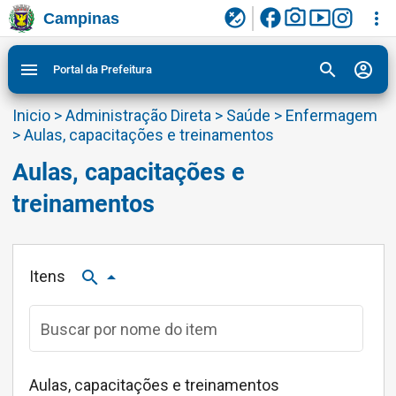
facebook
photo_camera
smart_display
flaky
more_vert
Campinas
Ligar/Desligar contraste visual de tela para
Ir para conteudo
Ir para menu do site da Prefeitura de Campinas
1
2
3
acessibilidade
search
account_circle
menu
Portal da Prefeitura
Inicio
>
Administração Direta
>
Saúde
>
Enfermagem
>
Aulas, capacitações e treinamentos
Aulas, capacitações e
treinamentos
Itens
search
arrow_drop_up
Buscar por nome do item
Aulas, capacitações e treinamentos