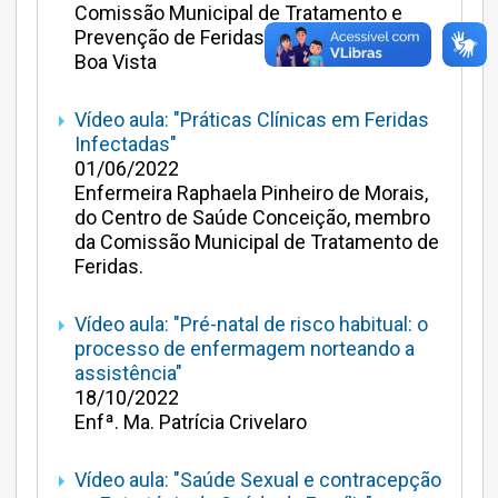
Comissão Municipal de Tratamento e
Prevenção de Feridas Centro de Saúde
Boa Vista
arrow_right
Vídeo aula: "Práticas Clínicas em Feridas
Infectadas"
01/06/2022
Enfermeira Raphaela Pinheiro de Morais,
do Centro de Saúde Conceição, membro
da Comissão Municipal de Tratamento de
Feridas.
arrow_right
Vídeo aula: "Pré-natal de risco habitual: o
processo de enfermagem norteando a
assistência"
18/10/2022
Enfª. Ma. Patrícia Crivelaro
arrow_right
Vídeo aula: "Saúde Sexual e contracepção