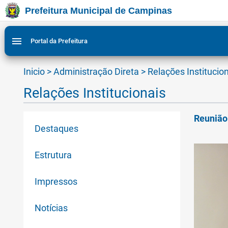
Prefeitura Municipal de Campinas
Ir para conteudo
Ir para menu do site da Prefeitura de Campinas
Ligar/Desligar contraste visual de tela para acessibili
1
2
menu
Portal da Prefeitura
Inicio
>
Administração Direta
>
Relações Institucio
Relações Institucionais
Reunião
Destaques
Estrutura
Impressos
Notícias