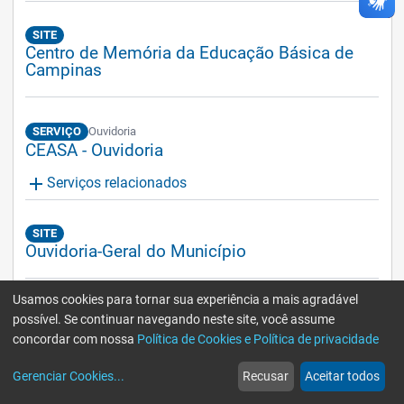
SITE
Centro de Memória da Educação Básica de
Campinas
SERVIÇO
Ouvidoria
CEASA - Ouvidoria
add
Serviços relacionados
SITE
Ouvidoria-Geral do Município
Usamos cookies para tornar sua experiência a mais agradável
SITE
possível. Se continuar navegando neste site, você assume
Encontro Brasileiro de Urbanismo em Áreas
concordar com nossa
Política de Cookies e Política de privacidade
Centrais - Edição Campinas
home
build_circle
event
web
more_horiz
Gerenciar Cookies
...
Recusar
Aceitar todos
Início
Serviços
Eventos
Notícias
Mais