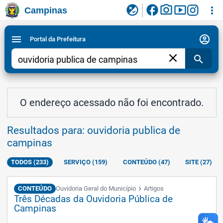
facebook
photo_camera
smart_display
flaky
more_vert
Campinas
Ligar/Desligar contraste visual de tela para
Ir para conteudo
Ir para menu do site da Prefeitura de Campinas
1
2
3
acessibilidade
account_circle
menu
Portal da Prefeitura
close
search
O endereço acessado não foi encontrado.
Resultados para: ouvidoria publica de
campinas
TODOS (233)
SERVIÇO (159)
CONTEÚDO (47)
SITE (27)
CONTEÚDO
Ouvidoria Geral do Município
chevron_right
Artigos
Três Décadas da Ouvidoria Pública de
Campinas