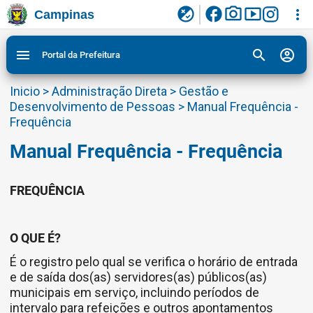
facebook
photo_camera
smart_display
flaky
more_vert
Campinas
Ligar/Desligar contraste visual de tela para
Ir para conteudo
Ir para menu do site da Prefeitura de Campinas
1
2
3
acessibilidade
search
account_circle
menu
Portal da Prefeitura
Inicio
>
Administração Direta
>
Gestão e
Desenvolvimento de Pessoas
>
Manual Frequência -
Frequência
Manual Frequência - Frequência
FREQUÊNCIA
O QUE É?
É o registro pelo qual se verifica o horário de entrada
e de saída dos(as) servidores(as) públicos(as)
municipais em serviço, incluindo períodos de
intervalo para refeições e outros apontamentos