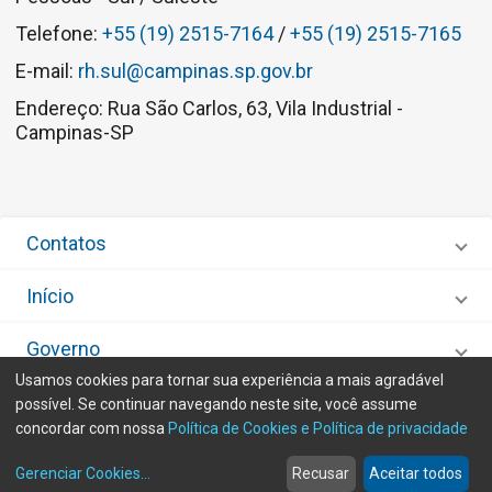
Telefone:
+55 (19) 2515-7164
/
+55 (19) 2515-7165
E-mail:
rh.sul@campinas.sp.gov.br
Endereço: Rua São Carlos, 63, Vila Industrial -
Campinas-SP
Contatos
Início
Governo
Usamos cookies para tornar sua experiência a mais agradável
Olá, como posso te
Desenvolvido por
IMA - Informática de Municípios Associados
possível. Se continuar navegando neste site, você assume
ajudar?
concordar com nossa
Política de Cookies e Política de privacidade
home
build_circle
event
web
more_horiz
Gerenciar Cookies
...
Recusar
Aceitar todos
Início
Serviços
Eventos
Notícias
Mais