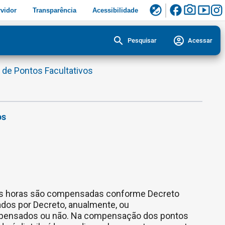
facebook
photo_camera
smart_display
flaky
vidor
Transparência
Acessibilidade
search
account_circle
Pesquisar
Acessar
de Pontos Facultativos
os
ujas horas são compensadas conforme Decreto
cados por Decreto, anualmente, ou
mpensados ou não. Na compensação dos pontos