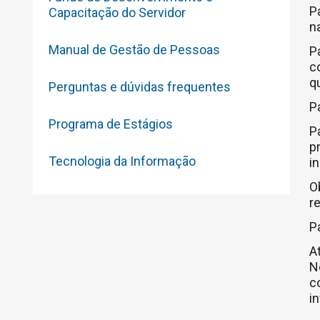
P
Capacitação do Servidor
n
Manual de Gestão de Pessoas
P
c
q
Perguntas e dúvidas frequentes
P
Programa de Estágios
P
p
Tecnologia da Informação
i
O
r
P
A
N
c
i