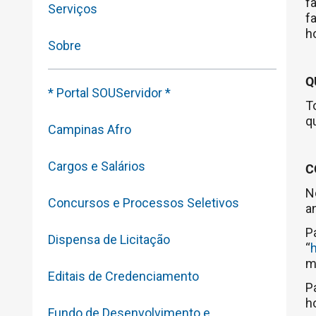
f
Serviços
f
ho
Sobre
Q
* Portal SOUServidor *
T
q
Campinas Afro
Cargos e Salários
C
N
Concursos e Processos Seletivos
a
P
Dispensa de Licitação
“
h
m
Editais de Credenciamento
P
h
Fundo de Desenvolvimento e