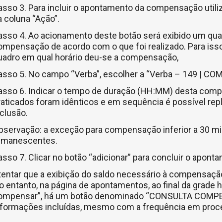
asso 3. Para incluir o apontamento da compensação utiliza
a coluna “Ação”.
asso 4. Ao acionamento deste botão será exibido um qua
ompensação de acordo com o que foi realizado. Para isso,
uadro em qual horário deu-se a compensação,
asso 5. No campo “Verba”, escolher a “Verba – 149 | 
asso 6. Indicar o tempo de duração (HH:MM) desta comp
raticados foram idênticos e em sequência é possível rep
nclusão.
bservação: a exceção para compensação inferior a 30 mi
emanescentes.
asso 7. Clicar no botão “adicionar” para concluir o apo
tentar que a exibição do saldo necessário à compensação
o entanto, na página de apontamentos, ao final da grade 
ompensar”, há um botão denominado “CONSULTA COMPENS
nformações incluídas, mesmo com a frequência em proc