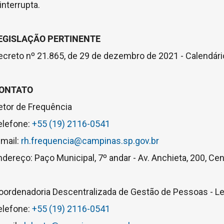
interrupta.
EGISLAÇÃO PERTINENTE
ecreto nº 21.865, de 29 de dezembro de 2021 - Calendári
ONTATO
etor de Frequência
elefone:
+55 (19) 2116-0541
-mail:
rh.frequencia@campinas.sp.gov.br
ndereço: Paço Municipal, 7º andar - Av. Anchieta, 200, C
oordenadoria Descentralizada de Gestão de Pessoas - L
elefone:
+55 (19) 2116-0541