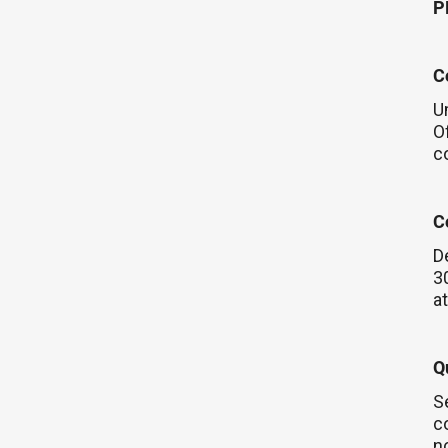
P
C
U
O
c
C
D
3
a
Q
S
c
n