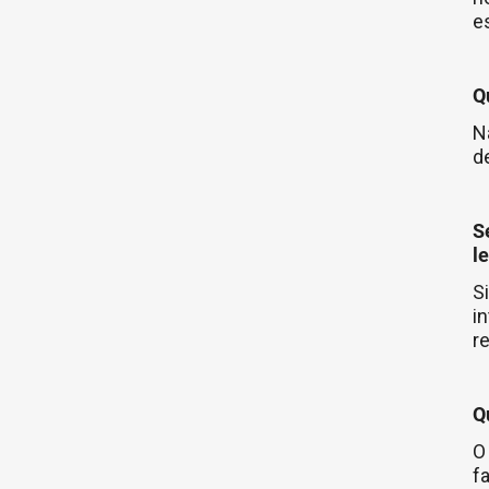
es
Q
N
d
S
l
S
i
re
Q
O
f