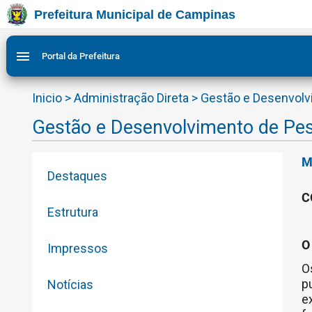
Prefeitura Municipal de Campinas
Ir para conteudo
Ir para menu do site da Prefeitura de Campinas
Ligar/Desligar contraste visual de tela para acessibilid
1
2
menu
Portal da Prefeitura
Inicio
>
Administração Direta
>
Gestão e Desenvol
Gestão e Desenvolvimento de Pe
M
Destaques
C
Estrutura
O
Impressos
O
p
Notícias
e