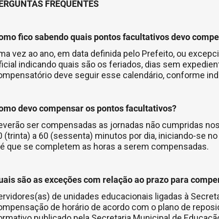
ERGUNTAS FREQUENTES
omo fico sabendo quais pontos facultativos devo comp
ma vez ao ano, em data definida pelo Prefeito, ou excepc
ficial indicando quais são os feriados, dias sem expedien
ompensatório deve seguir esse calendário, conforme ind
omo devo compensar os pontos facultativos?
everão ser compensadas as jornadas não cumpridas nos d
0 (trinta) a 60 (sessenta) minutos por dia, iniciando-se n
té que se completem as horas a serem compensadas.
uais são as exceções com relação ao prazo para comp
ervidores(as) de unidades educacionais ligadas à Secret
ompensação de horário de acordo com o plano de reposiç
ormativo publicado pela Secretaria Municipal de Educaç