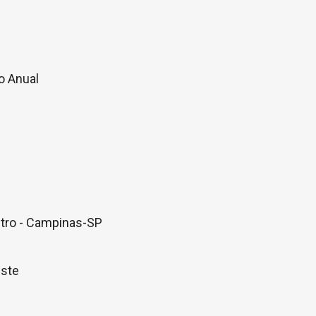
o Anual
entro - Campinas-SP
este