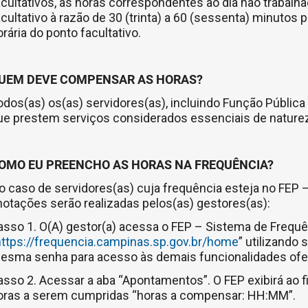
acultativos, as horas correspondentes ao dia não trabalh
acultativo à razão de 30 (trinta) a 60 (sessenta) minutos
rária do ponto facultativo.
UEM DEVE COMPENSAR AS HORAS?
odos(as) os(as) servidores(as), incluindo Função Pública
ue prestem serviços considerados essenciais de natureza
OMO EU PREENCHO AS HORAS NA FREQUÊNCIA?
o caso de servidores(as) cuja frequência esteja no FEP – 
notações serão realizadas pelos(as) gestores(as):
asso 1. O(A) gestor(a) acessa o FEP – Sistema de Frequên
ttps://frequencia.campinas.sp.gov.br/home
” utilizando
esma senha para acesso às demais funcionalidades ofere
asso 2. Acessar a aba “Apontamentos”. O FEP exibirá ao fin
oras a serem cumpridas “horas a compensar: HH:MM”.