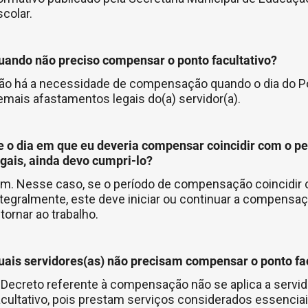
colar.
uando não preciso compensar o ponto facultativo?
ão há a necessidade de compensação quando o dia do Pont
emais afastamentos legais do(a) servidor(a).
e o dia em que eu deveria compensar coincidir com o pe
egais, ainda devo cumpri-lo?
im. Nesse caso, se o período de compensação coincidir co
ntegralmente, este deve iniciar ou continuar a compensaçã
tornar ao trabalho.
uais servidores(as) não precisam compensar o ponto fac
 Decreto referente à compensação não se aplica a servid
acultativo, pois prestam serviços considerados essenciai