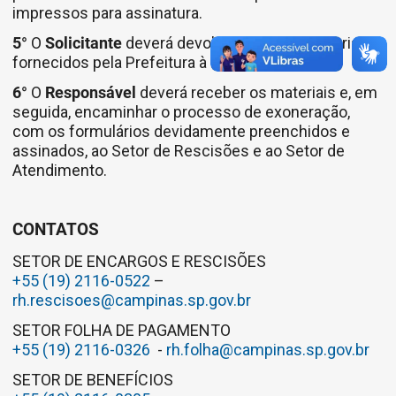
impressos para assinatura.
5°
O
Solicitante
deverá devolver todos os materiais
fornecidos pela Prefeitura à sua chefia.
6°
O
Responsável
deverá receber os materiais e, em
seguida, encaminhar o processo de exoneração,
com os formulários devidamente preenchidos e
assinados, ao Setor de Rescisões e ao Setor de
Atendimento.
CONTATOS
SETOR DE ENCARGOS E RESCISÕES
+55 (19) 2116-0522
–
rh.rescisoes@campinas.sp.gov.br
SETOR FOLHA DE PAGAMENTO
+55 (19) 2116-0326
-
rh.folha@campinas.sp.gov.br
SETOR DE BENEFÍCIOS