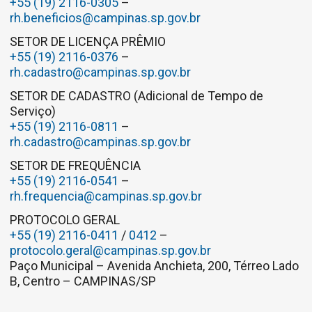
+55 (19) 2116-0305
–
rh.beneficios@campinas.sp.gov.br
SETOR DE LICENÇA PRÊMIO
+55 (19) 2116-0376
–
rh.cadastro@campinas.sp.gov.br
SETOR DE CADASTRO (Adicional de Tempo de
Serviço)
+55 (19) 2116-0811
–
rh.cadastro@campinas.sp.gov.br
SETOR DE FREQUÊNCIA
+55 (19) 2116-0541
–
rh.frequencia@campinas.sp.gov.br
PROTOCOLO GERAL
+55 (19) 2116-0411
/
0412
–
protocolo.geral@campinas.sp.gov.br
Paço Municipal – Avenida Anchieta, 200, Térreo Lado
B, Centro – CAMPINAS/SP