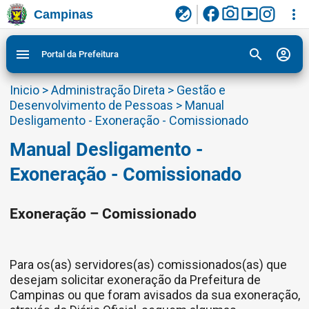
facebook
photo_camera
smart_display
flaky
more_vert
Campinas
Ligar/Desligar contraste visual de tela para
Ir para conteudo
Ir para menu do site da Prefeitura de Campinas
1
2
3
acessibilidade
search
account_circle
menu
Portal da Prefeitura
Inicio
>
Administração Direta
>
Gestão e
Desenvolvimento de Pessoas
>
Manual
Desligamento - Exoneração - Comissionado
Manual Desligamento -
Exoneração - Comissionado
Exoneração – Comissionado
Para os(as) servidores(as) comissionados(as) que
desejam solicitar exoneração da Prefeitura de
Campinas ou que foram avisados da sua exoneração,