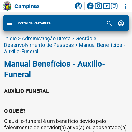
facebook
photo_camera
smart_display
flaky
more_vert
Campinas
Ligar/Desligar contraste visual de tela para
Ir para conteudo
Ir para menu do site da Prefeitura de Campinas
1
2
3
acessibilidade
search
account_circle
menu
Portal da Prefeitura
Inicio
>
Administração Direta
>
Gestão e
Desenvolvimento de Pessoas
>
Manual Benefícios -
Auxílio-Funeral
Manual Benefícios - Auxílio-
Funeral
AUXÍLIO-FUNERAL
O QUE É?
O auxílio-funeral é um benefício devido pelo
falecimento de servidor(a) ativo(a) ou aposentado(a).