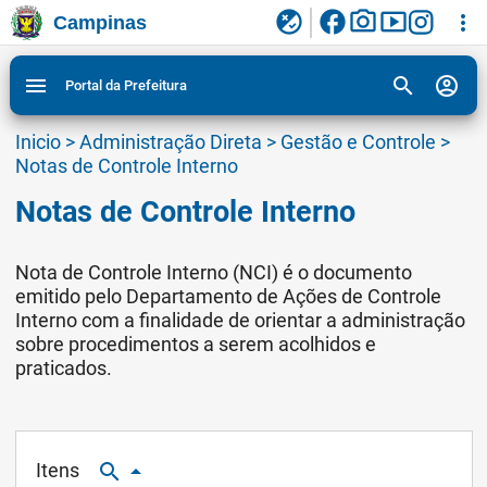
facebook
photo_camera
smart_display
flaky
more_vert
Campinas
Ligar/Desligar contraste visual de tela para
Ir para conteudo
Ir para menu do site da Prefeitura de Campinas
1
2
3
acessibilidade
search
account_circle
menu
Portal da Prefeitura
Inicio
>
Administração Direta
>
Gestão e Controle
>
Notas de Controle Interno
Notas de Controle Interno
Nota de Controle Interno (NCI) é o documento
emitido pelo Departamento de Ações de Controle
Interno com a finalidade de orientar a administração
sobre procedimentos a serem acolhidos e
praticados.
Itens
search
arrow_drop_up