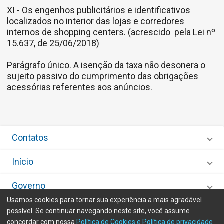
XI - Os engenhos publicitários e identificativos
localizados no interior das lojas e corredores
internos de shopping centers. (acrescido pela Lei nº
15.637, de 25/06/2018)
Parágrafo único. A isenção da taxa não desonera o
sujeito passivo do cumprimento das obrigações
acessórias referentes aos anúncios.
Contatos
Início
Governo
Usamos cookies para tornar sua experiência a mais agradável
Desenvolvido por
IMA - Informática de Municípios Associados
possível. Se continuar navegando neste site, você assume
Olá! Posso te ajudar?
concordar com nossa
Política de Cookies e Política de privacidade