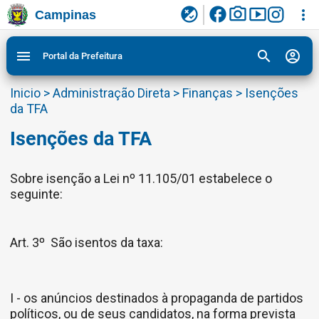
facebook
photo_camera
smart_display
flaky
more_vert
Campinas
Ligar/Desligar contraste visual de tela para
Ir para conteudo
Ir para menu do site da Prefeitura de Campinas
1
2
3
acessibilidade
search
account_circle
menu
Portal da Prefeitura
Inicio
>
Administração Direta
>
Finanças
>
Isenções
da TFA
Isenções da TFA
Sobre isenção a Lei nº 11.105/01 estabelece o
seguinte:
Art. 3º São isentos da taxa:
I - os anúncios destinados à propaganda de partidos
políticos, ou de seus candidatos, na forma prevista