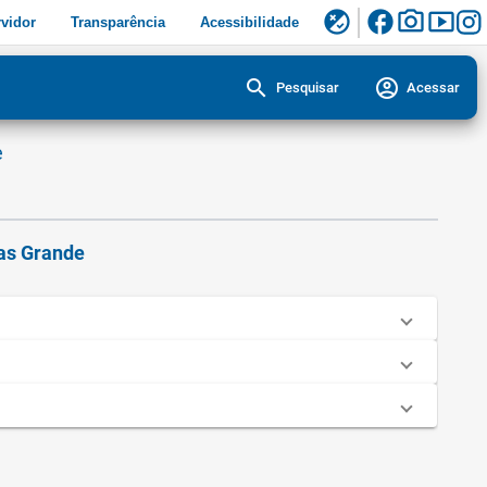
facebook
photo_camera
smart_display
flaky
vidor
Transparência
Acessibilidade
search
account_circle
Pesquisar
Acessar
e
as Grande