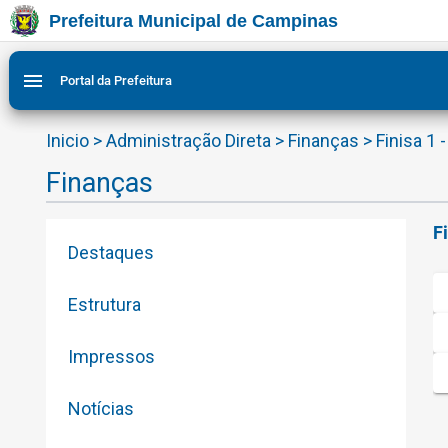
Prefeitura Municipal de Campinas
Ir para conteudo
Ir para menu do site da Prefeitura de Campinas
Ligar/Desligar contraste visual de tela para acessibilid
1
2
menu
Portal da Prefeitura
Inicio
>
Administração Direta
>
Finanças
>
Finisa 1
Finanças
F
Destaques
Estrutura
Impressos
Notícias