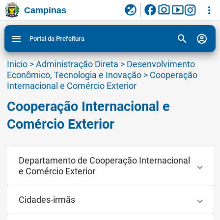
facebook
photo_camera
smart_display
flaky
more_vert
Campinas
Ligar/Desligar contraste visual de tela para
Ir para conteudo
Ir para menu do site da Prefeitura de Campinas
1
2
3
acessibilidade
search
account_circle
menu
Portal da Prefeitura
Inicio
>
Administração Direta
>
Desenvolvimento
Econômico, Tecnologia e Inovação
>
Cooperação
Internacional e Comércio Exterior
Cooperação Internacional e
Comércio Exterior
Departamento de Cooperação Internacional
e Comércio Exterior
Cidades-irmãs