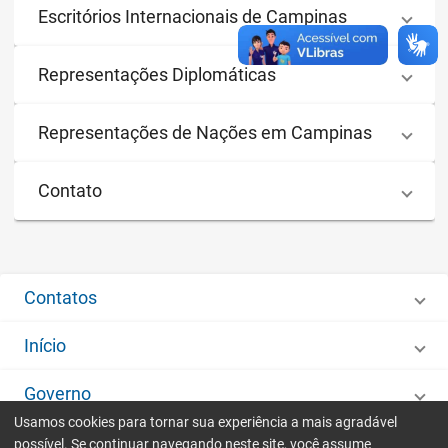
Escritórios Internacionais de Campinas
Representações Diplomáticas
Representações de Nações em Campinas
Contato
Contatos
Início
Governo
Usamos cookies para tornar sua experiência a mais agradável
Desenvolvido por
IMA - Informática de Municípios Associados
possível. Se continuar navegando neste site, você assume