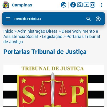
facebook
photo_camera
smart_display
flaky
more_vert
Campinas
Ligar/Desligar contraste visual de tela para
Ir para conteudo
Ir para menu do site da Prefeitura de Campinas
1
2
3
acessibilidade
search
account_circle
menu
Portal da Prefeitura
Inicio
>
Administração Direta
>
Desenvolvimento e
Assistência Social
>
Legislação
>
Portarias Tribunal
de Justiça
Portarias Tribunal de Justiça