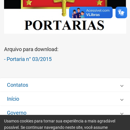
Arquivo para download:
- Portaria n° 03/2015
Contatos
Início
Governo
Usamos cookies para tornar sua experiência a mais agradável
Desenvolvido por
IMA - Informática de Municípios Associados
possível. Se continuar navegando neste site, você assume