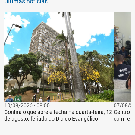
Últimas notícias
10/08/2026 - 08:00
07/08/20
Confira o que abre e fecha na quarta-feira, 12
Centro P
de agosto, feriado do Dia do Evangélico
com refl