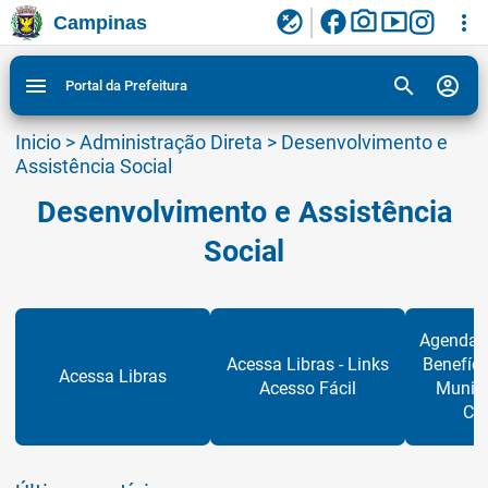
facebook
photo_camera
smart_display
flaky
more_vert
Campinas
Ligar/Desligar contraste visual de tela para
Ir para conteudo
Ir para menu do site da Prefeitura de Campinas
1
2
3
acessibilidade
search
account_circle
menu
Portal da Prefeitura
Inicio
>
Administração Direta
>
Desenvolvimento e
Assistência Social
Desenvolvimento e Assistência
Social
Agenda 
Acessa Libras - Links
Benefíci
Acessa Libras
Acesso Fácil
Munici
Ca