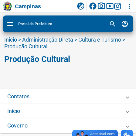
facebook
photo_camera
smart_display
flaky
more_vert
Campinas
Ligar/Desligar contraste visual de tela para
Ir para conteudo
Ir para menu do site da Prefeitura de Campinas
1
2
3
acessibilidade
search
account_circle
menu
Portal da Prefeitura
Inicio
>
Administração Direta
>
Cultura e Turismo
>
Produção Cultural
Produção Cultural
Contatos
Início
Governo