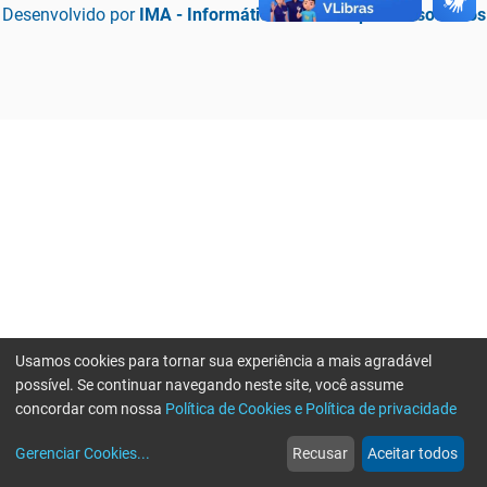
Desenvolvido por
IMA - Informática de Municípios Associados
Usamos cookies para tornar sua experiência a mais agradável
possível. Se continuar navegando neste site, você assume
concordar com nossa
Política de Cookies e Política de privacidade
home
build_circle
event
web
more_horiz
Erro ao enviar informações, por favor tente novamente
Gerenciar Cookies
...
Recusar
Aceitar todos
Início
Serviços
Eventos
Notícias
Mais