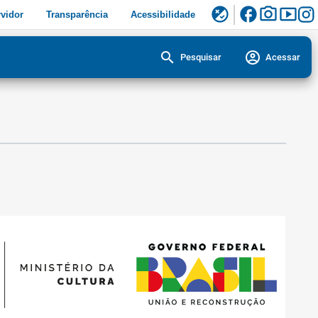
facebook
photo_camera
smart_display
flaky
vidor
Transparência
Acessibilidade
search
account_circle
Pesquisar
Acessar