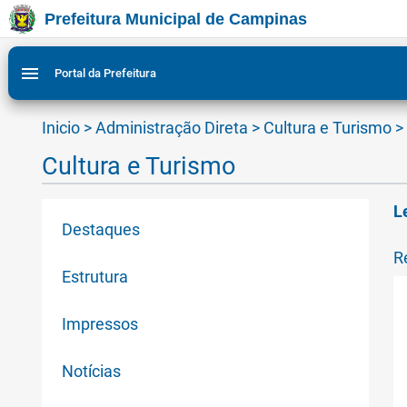
Prefeitura Municipal de Campinas
Ir para conteudo
Ir para menu do site da Prefeitura de Campinas
Ligar/Desligar contraste visual de tela para acessibili
1
2
menu
Portal da Prefeitura
Inicio
>
Administração Direta
>
Cultura e Turismo
>
Cultura e Turismo
L
Destaques
R
Estrutura
Impressos
Notícias