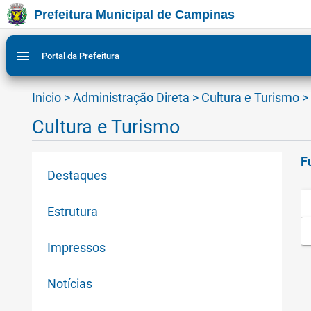
Prefeitura Municipal de Campinas
Ir para conteudo
Ir para menu do site da Prefeitura de Campinas
Ligar/Desligar contraste visual de tela para acessibili
1
2
menu
Portal da Prefeitura
Inicio
>
Administração Direta
>
Cultura e Turismo
>
Cultura e Turismo
F
Destaques
Estrutura
Impressos
Notícias