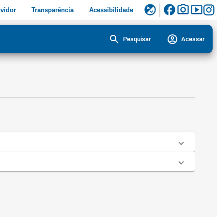
facebook
photo_camera
smart_display
flaky
vidor
Transparência
Acessibilidade
search
account_circle
Pesquisar
Acessar