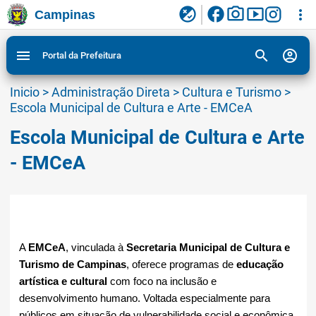
facebook
photo_camera
smart_display
flaky
more_vert
Campinas
Ligar/Desligar contraste visual de tela para
Ir para conteudo
Ir para menu do site da Prefeitura de Campinas
1
2
3
acessibilidade
search
account_circle
menu
Portal da Prefeitura
Inicio
>
Administração Direta
>
Cultura e Turismo
>
Escola Municipal de Cultura e Arte - EMCeA
Escola Municipal de Cultura e Arte
- EMCeA
A 
EMCeA
, vinculada à 
Secretaria Municipal de Cultura e 
Turismo de Campinas
, oferece programas de 
educação 
artística e cultural
 com foco na inclusão e 
desenvolvimento humano. Voltada especialmente para 
públicos em situação de vulnerabilidade social e econômica, 