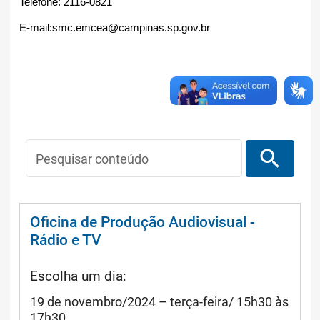
Telefone: 2116-0821
E-mail:smc.emcea@campinas.sp.gov.br
search
Pesquisar conteúdo
Oficina de Produção Audiovisual -
Rádio e TV
Escolha um dia:
19 de novembro/2024 – terça-feira/ 15h30 às
17h30