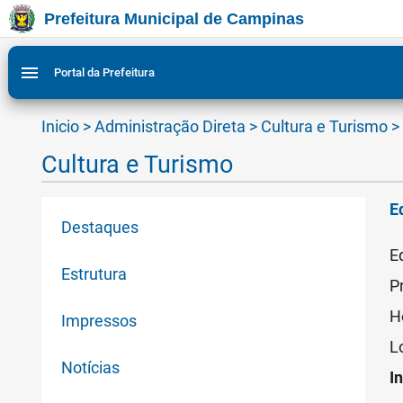
Prefeitura Municipal de Campinas
Ir para conteudo
Ir para menu do site da Prefeitura de Campinas
Ligar/Desligar contraste visual de tela para acessibili
1
2
menu
Portal da Prefeitura
Inicio
>
Administração Direta
>
Cultura e Turismo
>
Cultura e Turismo
E
Destaques
E
Estrutura
P
H
Impressos
L
Notícias
I