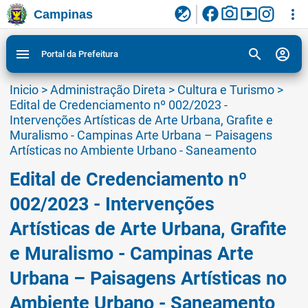
facebook
photo_camera
smart_display
flaky
more_vert
Campinas
Ligar/Desligar contraste visual de tela para
Ir para conteudo
Ir para menu do site da Prefeitura de Campinas
1
2
3
acessibilidade
search
account_circle
menu
Portal da Prefeitura
Inicio
>
Administração Direta
>
Cultura e Turismo
>
Edital de Credenciamento nº 002/2023 -
Intervenções Artísticas de Arte Urbana, Grafite e
Muralismo - Campinas Arte Urbana – Paisagens
Artísticas no Ambiente Urbano - Saneamento
Edital de Credenciamento nº
002/2023 - Intervenções
Artísticas de Arte Urbana, Grafite
e Muralismo - Campinas Arte
Urbana – Paisagens Artísticas no
Ambiente Urbano - Saneamento