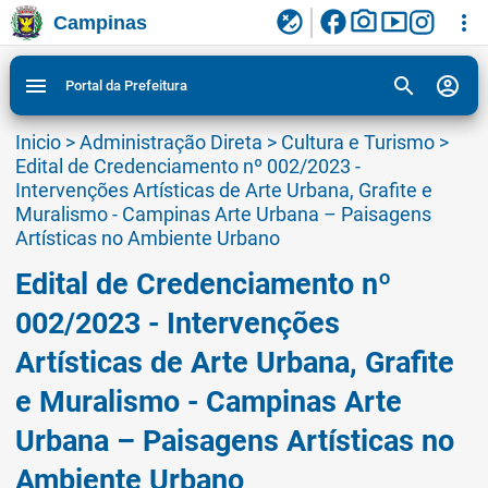
facebook
photo_camera
smart_display
flaky
more_vert
Campinas
Ligar/Desligar contraste visual de tela para
Ir para conteudo
Ir para menu do site da Prefeitura de Campinas
1
2
3
acessibilidade
search
account_circle
menu
Portal da Prefeitura
Inicio
>
Administração Direta
>
Cultura e Turismo
>
Edital de Credenciamento nº 002/2023 -
Intervenções Artísticas de Arte Urbana, Grafite e
Muralismo - Campinas Arte Urbana – Paisagens
Artísticas no Ambiente Urbano
Edital de Credenciamento nº
002/2023 - Intervenções
Artísticas de Arte Urbana, Grafite
e Muralismo - Campinas Arte
Urbana – Paisagens Artísticas no
Ambiente Urbano