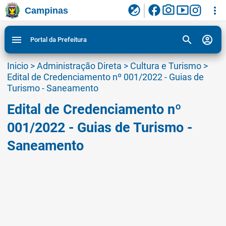
facebook
photo_camera
smart_display
flaky
more_vert
Campinas
Ligar/Desligar contraste visual de tela para
Ir para conteudo
Ir para menu do site da Prefeitura de Campinas
1
2
3
acessibilidade
search
account_circle
menu
Portal da Prefeitura
Inicio
>
Administração Direta
>
Cultura e Turismo
>
Edital de Credenciamento nº 001/2022 - Guias de
Turismo - Saneamento
Edital de Credenciamento nº
001/2022 - Guias de Turismo -
Saneamento