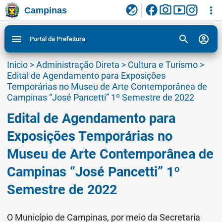
facebook
photo_camera
smart_display
flaky
more_vert
Campinas
Ligar/Desligar contraste visual de tela para
Ir para conteudo
Ir para menu do site da Prefeitura de Campinas
1
2
3
acessibilidade
search
account_circle
menu
Portal da Prefeitura
Inicio
>
Administração Direta
>
Cultura e Turismo
>
Edital de Agendamento para Exposições
Temporárias no Museu de Arte Contemporânea de
Campinas “José Pancetti” 1º Semestre de 2022
Edital de Agendamento para
Exposições Temporárias no
Museu de Arte Contemporânea de
Campinas “José Pancetti” 1º
Semestre de 2022
O Município de Campinas, por meio da Secretaria