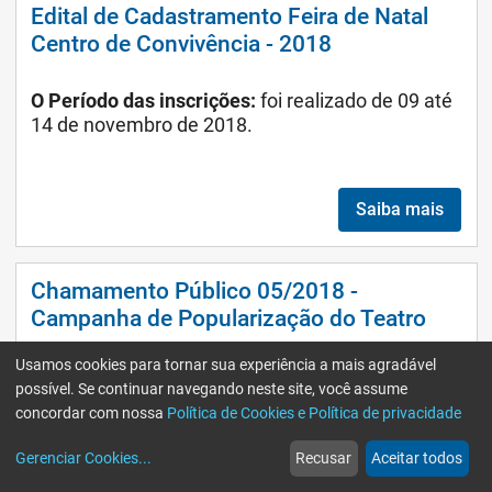
Edital de Cadastramento Feira de Natal
Centro de Convivência - 2018
O Período das inscrições:
foi realizado de 09 até
14 de novembro de 2018.
Saiba mais
Chamamento Público 05/2018 -
Campanha de Popularização do Teatro
Usamos cookies para tornar sua experiência a mais agradável
O período das inscrições:
foi realizado de 03 de
possível. Se continuar navegando neste site, você assume
outubro a 04 de novembro de 2018.
concordar com nossa
Política de Cookies e Política de privacidade
home
build_circle
event
web
more_horiz
Gerenciar Cookies
...
Recusar
Aceitar todos
Início
Serviços
Eventos
Notícias
Mais
Saiba mais