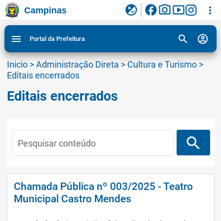
facebook
photo_camera
smart_display
flaky
more_vert
Campinas
Ligar/Desligar contraste visual de tela para
Ir para conteudo
Ir para menu do site da Prefeitura de Campinas
1
2
3
acessibilidade
search
account_circle
menu
Portal da Prefeitura
Inicio
>
Administração Direta
>
Cultura e Turismo
>
Editais encerrados
Editais encerrados
search
Pesquisar conteúdo
Chamada Pública nº 003/2025 - Teatro
Municipal Castro Mendes