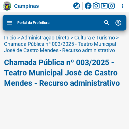
facebook
photo_camera
smart_display
flaky
more_vert
Campinas
Ligar/Desligar contraste visual de tela para
Ir para conteudo
Ir para menu do site da Prefeitura de Campinas
1
2
3
acessibilidade
search
account_circle
menu
Portal da Prefeitura
Inicio
>
Administração Direta
>
Cultura e Turismo
>
Chamada Pública nº 003/2025 - Teatro Municipal
José de Castro Mendes - Recurso administrativo
Chamada Pública nº 003/2025 -
Teatro Municipal José de Castro
Mendes - Recurso administrativo