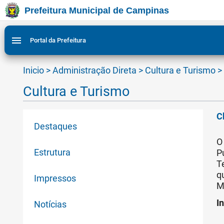
Prefeitura Municipal de Campinas
Ir para conteudo
Ir para menu do site da Prefeitura de Campinas
Ligar/Desligar contraste visual de tela para acessibili
1
2
menu
Portal da Prefeitura
Inicio
>
Administração Direta
>
Cultura e Turismo
>
Cultura e Turismo
C
Destaques
O
Estrutura
P
T
q
Impressos
M
I
Notícias