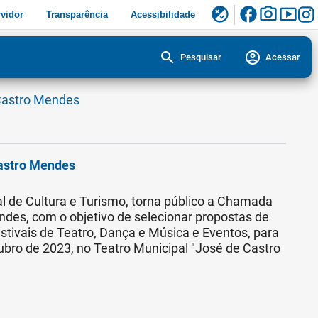
facebook
photo_camera
smart_display
flaky
vidor
Transparência
Acessibilidade
search
account_circle
Pesquisar
Acessar
Castro Mendes
Castro Mendes
l de Cultura e Turismo, torna público a Chamada
ndes, com o objetivo de selecionar propostas de
estivais de Teatro, Dança e Música e Eventos, para
ubro de 2023, no Teatro Municipal "José de Castro