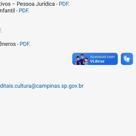
ivos – Pessoa Jurídica -
PDF
.
fantil -
PDF
.
F
.
êneros -
PDF
.
.
ditais.cultura@campinas.sp.gov.br