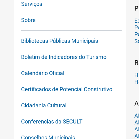
Serviços
P
Sobre
Ed
P
P
Bibliotecas Públicas Municipais
S
Boletim de Indicadores do Turismo
R
Calendário Oficial
H
H
Certificados de Potencial Construtivo
A
Cidadania Cultural
A
Conferencias da SECULT
A
A
A
Conselhos Municipais