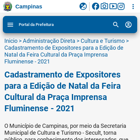
facebook
photo_camera
smart_display
flaky
more_vert
Campinas
Ligar/Desligar contraste visual de tela para
Ir para conteudo
Ir para menu do site da Prefeitura de Campinas
1
2
3
acessibilidade
search
account_circle
menu
Portal da Prefeitura
Inicio
>
Administração Direta
>
Cultura e Turismo
>
Cadastramento de Expositores para a Edição de
Natal da Feira Cultural da Praça Imprensa
Fluminense - 2021
Cadastramento de Expositores
para a Edição de Natal da Feira
Cultural da Praça Imprensa
Fluminense - 2021
O Município de Campinas, por meio da Secretaria
Municipal de Cultura e Turismo - Secult, torna
público, para conhecimento dos interessados, que