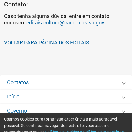
Contato:
Caso tenha alguma dúvida, entre em contato
conosco:
editais.cultura@campinas.sp.gov.br
VOLTAR PARA PÁGINA DOS EDITAIS
Contatos
Início
Governo
Usamos cookies para tornar sua experiência a mais agradável
Desenvolvido por
IMA - Informática de Municípios Associados
possível. Se continuar navegando neste site, você assume
concordar com nossa
Política de Cookies e Política de privacidade