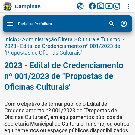
facebook
photo_camera
smart_display
flaky
more_vert
Campinas
Ligar/Desligar contraste visual de tela para
Ir para conteudo
Ir para menu do site da Prefeitura de Campinas
1
2
3
acessibilidade
search
account_circle
menu
Portal da Prefeitura
Inicio
>
Administração Direta
>
Cultura e Turismo
>
2023 - Edital de Credenciamento nº 001/2023 de
"Propostas de Oficinas Culturais"
2023 - Edital de Credenciamento
nº 001/2023 de "Propostas de
Oficinas Culturais"
Com o objetivo de tornar público o Edital de
Credenciamento nº 001/2023 de “Propostas de
Oficinas Culturais”, em equipamentos públicos da
Secretaria Municipal de Cultura e Turismo, ou outros
equipamentos ou espaços públicos disponibilizados