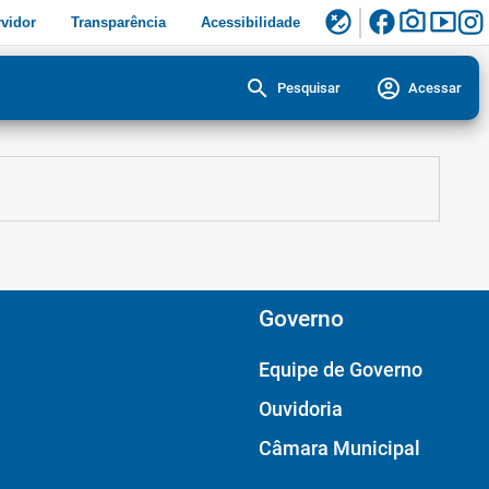
facebook
photo_camera
smart_display
flaky
vidor
Transparência
Acessibilidade
search
account_circle
Pesquisar
Acessar
Governo
Equipe de Governo
Ouvidoria
Câmara Municipal