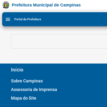
Prefeitura Municipal de Campinas
Ir para conteudo
Ir para menu do site da Prefeitura de Campinas
Ligar/Desligar contraste visual de tela para acessibili
1
2
menu
Portal da Prefeitura
Início
Sobre Campinas
Assessoria de Imprensa
Mapa do Site