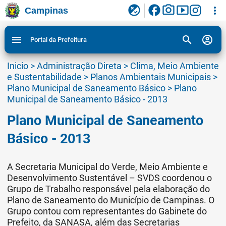
facebook
photo_camera
smart_display
flaky
more_vert
Campinas
Ligar/Desligar contraste visual de tela para
Ir para conteudo
Ir para menu do site da Prefeitura de Campinas
1
2
3
acessibilidade
search
account_circle
menu
Portal da Prefeitura
Inicio
>
Administração Direta
>
Clima, Meio Ambiente
e Sustentabilidade
>
Planos Ambientais Municipais
>
Plano Municipal de Saneamento Básico
>
Plano
Municipal de Saneamento Básico - 2013
Plano Municipal de Saneamento
Básico - 2013
A Secretaria Municipal do Verde, Meio Ambiente e
Desenvolvimento Sustentável – SVDS coordenou o
Grupo de Trabalho responsável pela elaboração do
Plano de Saneamento do Município de Campinas. O
Grupo contou com representantes do Gabinete do
Prefeito, da SANASA, além das Secretarias