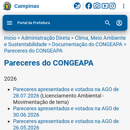
facebook
photo_camera
smart_display
flaky
more_vert
Campinas
Ligar/Desligar contraste visual de tela para
Ir para conteudo
Ir para menu do site da Prefeitura de Campinas
1
2
3
acessibilidade
search
account_circle
menu
Portal da Prefeitura
Inicio
>
Administração Direta
>
Clima, Meio Ambiente
e Sustentabilidade
>
Documentação do CONGEAPA
>
Pareceres do CONGEAPA
Pareceres do CONGEAPA
2026
Pareceres apresentados e votados na AGO de
28.07.2026
(Licenciamento Ambiental -
Movimentação de terra)
Pareceres apresentados e votados na AGO de
30.06.2026
Pareceres apresentados e votados na AGO de
26.05.2026